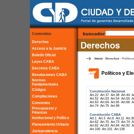
Contenidos
Derechos
Acceso a la Justicia
Boletín Oficial
Inicio
Derechos
Político
-
-
Leyes CABA
Decretos CABA
Políticos y El
Resoluciones CABA
Normas
Fundamentales
Códigos
Constitución Nacional
Art.22
Art.37
Art.38
Art.44
A
Compilaciones
Art.52
Art.53
Art.54
Art.55
A
Art.63
Art.64
Art.65
Art.66
A
Convenios
Art.74
Art.75
Art.99
Presupuesto y
Finanzas
Constitución CABA
Institucional y Político
Art.1
Art.3
Art.6
Art.11
Art.3
Art.62
Art.70
Art.73
Art.74
A
Planeamiento Urbano
Art.82
Art.83
Art.84
Art.92
A
Art.100
Art.101
Art.136
Jurisprudencia