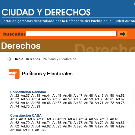
Inicio
Derechos
Políticos y Electorales
-
-
Políticos y Electorales
Constitución Nacional
Art.22
Art.37
Art.38
Art.44
Art.45
Art.46
Art.47
Art.48
Art.49
Art.50
Art.51
Art.52
Art.53
Art.54
Art.55
Art.56
Art.57
Art.58
Art.59
Art.60
Art.61
Art.62
Art.63
Art.64
Art.65
Art.66
Art.67
Art.68
Art.69
Art.70
Art.71
Art.72
Art.73
Art.74
Art.75
Art.99
Constitución CABA
Art.1
Art.3
Art.6
Art.11
Art.38
Art.39
Art.40
Art.54
Art.56
Art.57
Art.61
Art.62
Art.70
Art.73
Art.74
Art.75
Art.76
Art.77
Art.78
Art.79
Art.80
Art.81
Art.82
Art.83
Art.84
Art.92
Art.93
Art.94
Art.95
Art.96
Art.97
Art.98
Art.99
Art.100
Art.101
Art.136