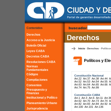
Contenidos
Derechos
Acceso a la Justicia
Boletín Oficial
Inicio
Derechos
Político
-
-
Leyes CABA
Decretos CABA
Políticos y El
Resoluciones CABA
Normas
Fundamentales
Códigos
Constitución Nacional
Art.22
Art.37
Art.38
Art.44
A
Compilaciones
Art.52
Art.53
Art.54
Art.55
A
Art.63
Art.64
Art.65
Art.66
A
Convenios
Art.74
Art.75
Art.99
Presupuesto y
Finanzas
Constitución CABA
Institucional y Político
Art.1
Art.3
Art.6
Art.11
Art.3
Art.62
Art.70
Art.73
Art.74
A
Planeamiento Urbano
Art.82
Art.83
Art.84
Art.92
A
Art.100
Art.101
Art.136
Jurisprudencia