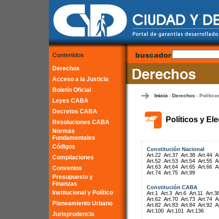
Contenidos
Derechos
Acceso a la Justicia
Boletín Oficial
Inicio
Derechos
Político
-
-
Leyes CABA
Decretos CABA
Políticos y El
Resoluciones CABA
Normas
Fundamentales
Códigos
Constitución Nacional
Art.22
Art.37
Art.38
Art.44
A
Compilaciones
Art.52
Art.53
Art.54
Art.55
A
Art.63
Art.64
Art.65
Art.66
A
Convenios
Art.74
Art.75
Art.99
Presupuesto y
Finanzas
Constitución CABA
Institucional y Político
Art.1
Art.3
Art.6
Art.11
Art.3
Art.62
Art.70
Art.73
Art.74
A
Planeamiento Urbano
Art.82
Art.83
Art.84
Art.92
A
Art.100
Art.101
Art.136
Jurisprudencia