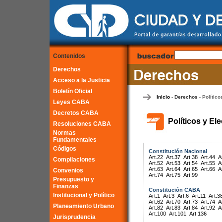
Contenidos
Derechos
Acceso a la Justicia
Boletín Oficial
Inicio
Derechos
Político
-
-
Leyes CABA
Decretos CABA
Políticos y El
Resoluciones CABA
Normas
Fundamentales
Códigos
Constitución Nacional
Art.22
Art.37
Art.38
Art.44
A
Compilaciones
Art.52
Art.53
Art.54
Art.55
A
Art.63
Art.64
Art.65
Art.66
A
Convenios
Art.74
Art.75
Art.99
Presupuesto y
Finanzas
Constitución CABA
Institucional y Político
Art.1
Art.3
Art.6
Art.11
Art.3
Art.62
Art.70
Art.73
Art.74
A
Planeamiento Urbano
Art.82
Art.83
Art.84
Art.92
A
Art.100
Art.101
Art.136
Jurisprudencia