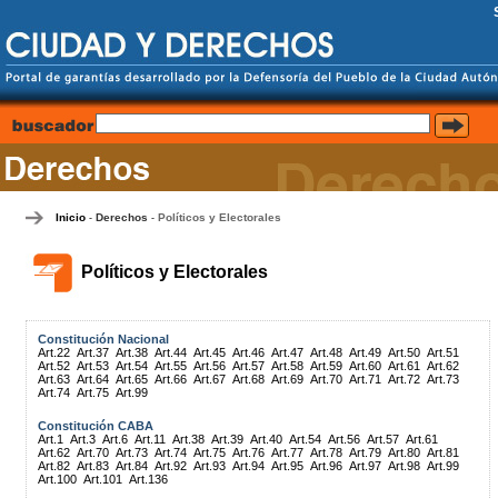
Inicio
Derechos
Políticos y Electorales
-
-
Políticos y Electorales
Constitución Nacional
Art.22
Art.37
Art.38
Art.44
Art.45
Art.46
Art.47
Art.48
Art.49
Art.50
Art.51
Art.52
Art.53
Art.54
Art.55
Art.56
Art.57
Art.58
Art.59
Art.60
Art.61
Art.62
Art.63
Art.64
Art.65
Art.66
Art.67
Art.68
Art.69
Art.70
Art.71
Art.72
Art.73
Art.74
Art.75
Art.99
Constitución CABA
Art.1
Art.3
Art.6
Art.11
Art.38
Art.39
Art.40
Art.54
Art.56
Art.57
Art.61
Art.62
Art.70
Art.73
Art.74
Art.75
Art.76
Art.77
Art.78
Art.79
Art.80
Art.81
Art.82
Art.83
Art.84
Art.92
Art.93
Art.94
Art.95
Art.96
Art.97
Art.98
Art.99
Art.100
Art.101
Art.136