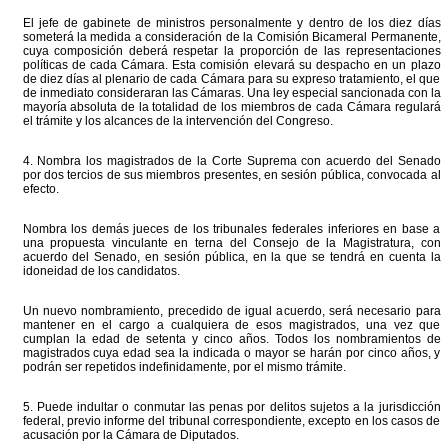
El jefe de gabinete de ministros personalmente y dentro de los diez días
someterá la medida a consideración de la Comisión Bicameral Permanente,
cuya composición deberá respetar la proporción de las representaciones
políticas de cada Cámara. Esta comisión elevará su despacho en un plazo
de diez días al plenario de cada Cámara para su expreso tratamiento, el que
de inmediato consideraran las Cámaras. Una ley especial sancionada con la
mayoría absoluta de la totalidad de los miembros de cada Cámara regulará
el trámite y los alcances de la intervención del Congreso.
4. Nombra los magistrados de la Corte Suprema con acuerdo del Senado
por dos tercios de sus miembros presentes, en sesión pública, convocada al
efecto.
Nombra los demás jueces de los tribunales federales inferiores en base a
una propuesta vinculante en terna del Consejo de la Magistratura, con
acuerdo del Senado, en sesión pública, en la que se tendrá en cuenta la
idoneidad de los candidatos.
Un nuevo nombramiento, precedido de igual acuerdo, será necesario para
mantener en el cargo a cualquiera de esos magistrados, una vez que
cumplan la edad de setenta y cinco años. Todos los nombramientos de
magistrados cuya edad sea la indicada o mayor se harán por cinco años, y
podrán ser repetidos indefinidamente, por el mismo trámite.
5. Puede indultar o conmutar las penas por delitos sujetos a la jurisdicción
federal, previo informe del tribunal correspondiente, excepto en los casos de
acusación por la Cámara de Diputados.