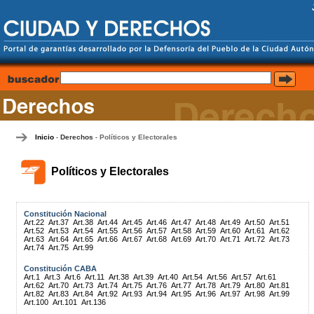
Inicio
Derechos
Políticos y Electorales
-
-
Políticos y Electorales
Constitución Nacional
Art.22
Art.37
Art.38
Art.44
Art.45
Art.46
Art.47
Art.48
Art.49
Art.50
Art.51
Art.52
Art.53
Art.54
Art.55
Art.56
Art.57
Art.58
Art.59
Art.60
Art.61
Art.62
Art.63
Art.64
Art.65
Art.66
Art.67
Art.68
Art.69
Art.70
Art.71
Art.72
Art.73
Art.74
Art.75
Art.99
Constitución CABA
Art.1
Art.3
Art.6
Art.11
Art.38
Art.39
Art.40
Art.54
Art.56
Art.57
Art.61
Art.62
Art.70
Art.73
Art.74
Art.75
Art.76
Art.77
Art.78
Art.79
Art.80
Art.81
Art.82
Art.83
Art.84
Art.92
Art.93
Art.94
Art.95
Art.96
Art.97
Art.98
Art.99
Art.100
Art.101
Art.136