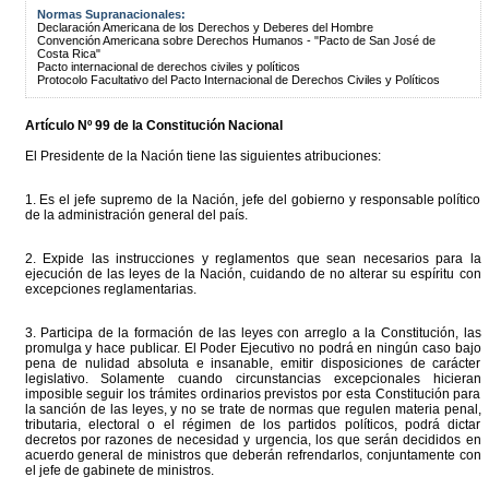
Normas Supranacionales:
Declaración Americana de los Derechos y Deberes del Hombre
Convención Americana sobre Derechos Humanos - "Pacto de San José de
Costa Rica"
Pacto internacional de derechos civiles y políticos
Protocolo Facultativo del Pacto Internacional de Derechos Civiles y Políticos
Artículo Nº 99 de la Constitución Nacional
El Presidente de la Nación tiene las siguientes atribuciones:
1. Es el jefe supremo de la Nación, jefe del gobierno y responsable político
de la administración general del país.
2. Expide las instrucciones y reglamentos que sean necesarios para la
ejecución de las leyes de la Nación, cuidando de no alterar su espíritu con
excepciones reglamentarias.
3. Participa de la formación de las leyes con arreglo a la Constitución, las
promulga y hace publicar. El Poder Ejecutivo no podrá en ningún caso bajo
pena de nulidad absoluta e insanable, emitir disposiciones de carácter
legislativo. Solamente cuando circunstancias excepcionales hicieran
imposible seguir los trámites ordinarios previstos por esta Constitución para
la sanción de las leyes, y no se trate de normas que regulen materia penal,
tributaria, electoral o el régimen de los partidos políticos, podrá dictar
decretos por razones de necesidad y urgencia, los que serán decididos en
acuerdo general de ministros que deberán refrendarlos, conjuntamente con
el jefe de gabinete de ministros.