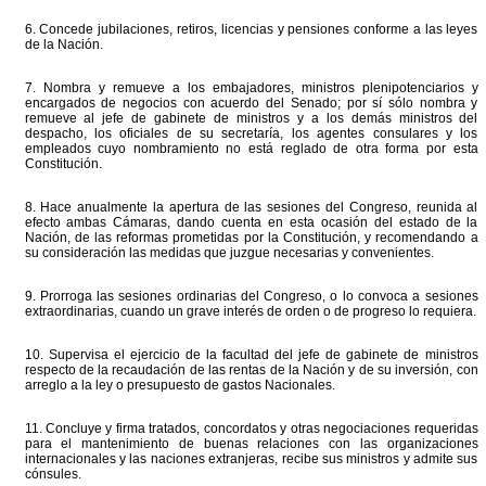
6. Concede jubilaciones, retiros, licencias y pensiones conforme a las leyes
de la Nación.
7. Nombra y remueve a los embajadores, ministros plenipotenciarios y
encargados de negocios con acuerdo del Senado; por sí sólo nombra y
remueve al jefe de gabinete de ministros y a los demás ministros del
despacho, los oficiales de su secretaría, los agentes consulares y los
empleados cuyo nombramiento no está reglado de otra forma por esta
Constitución.
8. Hace anualmente la apertura de las sesiones del Congreso, reunida al
efecto ambas Cámaras, dando cuenta en esta ocasión del estado de la
Nación, de las reformas prometidas por la Constitución, y recomendando a
su consideración las medidas que juzgue necesarias y convenientes.
9. Prorroga las sesiones ordinarias del Congreso, o lo convoca a sesiones
extraordinarias, cuando un grave interés de orden o de progreso lo requiera.
10. Supervisa el ejercicio de la facultad del jefe de gabinete de ministros
respecto de la recaudación de las rentas de la Nación y de su inversión, con
arreglo a la ley o presupuesto de gastos Nacionales.
11. Concluye y firma tratados, concordatos y otras negociaciones requeridas
para el mantenimiento de buenas relaciones con las organizaciones
internacionales y las naciones extranjeras, recibe sus ministros y admite sus
cónsules.