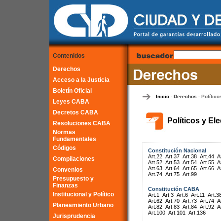
Contenidos
Derechos
Acceso a la Justicia
Boletín Oficial
Inicio
Derechos
Político
-
-
Leyes CABA
Decretos CABA
Políticos y El
Resoluciones CABA
Normas
Fundamentales
Códigos
Constitución Nacional
Art.22
Art.37
Art.38
Art.44
A
Compilaciones
Art.52
Art.53
Art.54
Art.55
A
Art.63
Art.64
Art.65
Art.66
A
Convenios
Art.74
Art.75
Art.99
Presupuesto y
Finanzas
Constitución CABA
Institucional y Político
Art.1
Art.3
Art.6
Art.11
Art.3
Art.62
Art.70
Art.73
Art.74
A
Planeamiento Urbano
Art.82
Art.83
Art.84
Art.92
A
Art.100
Art.101
Art.136
Jurisprudencia