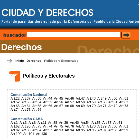
Inicio
Derechos
Políticos y Electorales
-
-
Políticos y Electorales
Constitución Nacional
Art.22
Art.37
Art.38
Art.44
Art.45
Art.46
Art.47
Art.48
Art.49
Art.50
Art.51
Art.52
Art.53
Art.54
Art.55
Art.56
Art.57
Art.58
Art.59
Art.60
Art.61
Art.62
Art.63
Art.64
Art.65
Art.66
Art.67
Art.68
Art.69
Art.70
Art.71
Art.72
Art.73
Art.74
Art.75
Art.99
Constitución CABA
Art.1
Art.3
Art.6
Art.11
Art.38
Art.39
Art.40
Art.54
Art.56
Art.57
Art.61
Art.62
Art.70
Art.73
Art.74
Art.75
Art.76
Art.77
Art.78
Art.79
Art.80
Art.81
Art.82
Art.83
Art.84
Art.92
Art.93
Art.94
Art.95
Art.96
Art.97
Art.98
Art.99
Art.100
Art.101
Art.136