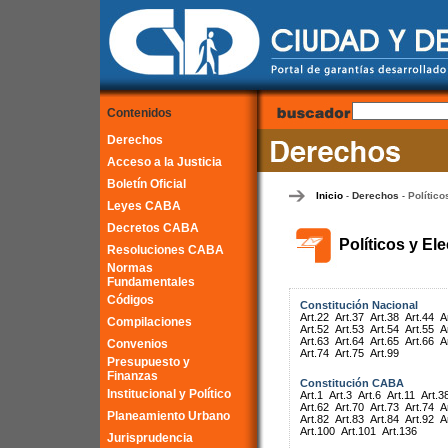
Contenidos
Derechos
Acceso a la Justicia
Boletín Oficial
Inicio
Derechos
Político
-
-
Leyes CABA
Decretos CABA
Políticos y El
Resoluciones CABA
Normas
Fundamentales
Códigos
Constitución Nacional
Art.22
Art.37
Art.38
Art.44
A
Compilaciones
Art.52
Art.53
Art.54
Art.55
A
Art.63
Art.64
Art.65
Art.66
A
Convenios
Art.74
Art.75
Art.99
Presupuesto y
Finanzas
Constitución CABA
Institucional y Político
Art.1
Art.3
Art.6
Art.11
Art.3
Art.62
Art.70
Art.73
Art.74
A
Planeamiento Urbano
Art.82
Art.83
Art.84
Art.92
A
Art.100
Art.101
Art.136
Jurisprudencia