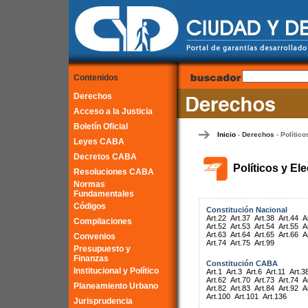
Contenidos
Derechos
Acceso a la Justicia
Boletín Oficial
Inicio
Derechos
Político
-
-
Leyes CABA
Decretos CABA
Políticos y El
Resoluciones CABA
Normas
Fundamentales
Códigos
Constitución Nacional
Art.22
Art.37
Art.38
Art.44
A
Compilaciones
Art.52
Art.53
Art.54
Art.55
A
Art.63
Art.64
Art.65
Art.66
A
Convenios
Art.74
Art.75
Art.99
Presupuesto y
Finanzas
Constitución CABA
Institucional y Político
Art.1
Art.3
Art.6
Art.11
Art.3
Art.62
Art.70
Art.73
Art.74
A
Planeamiento Urbano
Art.82
Art.83
Art.84
Art.92
A
Art.100
Art.101
Art.136
Jurisprudencia