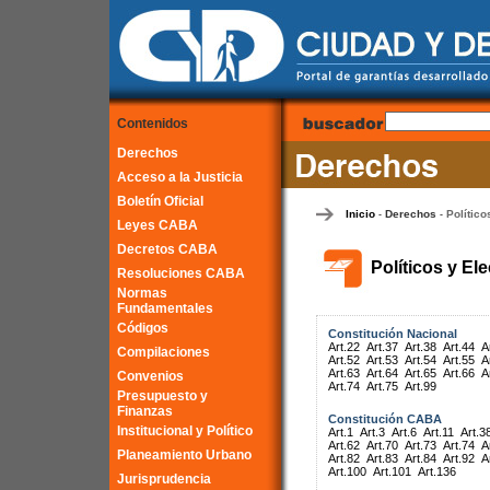
Contenidos
Derechos
Acceso a la Justicia
Boletín Oficial
Inicio
Derechos
Político
-
-
Leyes CABA
Decretos CABA
Políticos y El
Resoluciones CABA
Normas
Fundamentales
Códigos
Constitución Nacional
Art.22
Art.37
Art.38
Art.44
A
Compilaciones
Art.52
Art.53
Art.54
Art.55
A
Art.63
Art.64
Art.65
Art.66
A
Convenios
Art.74
Art.75
Art.99
Presupuesto y
Finanzas
Constitución CABA
Institucional y Político
Art.1
Art.3
Art.6
Art.11
Art.3
Art.62
Art.70
Art.73
Art.74
A
Planeamiento Urbano
Art.82
Art.83
Art.84
Art.92
A
Art.100
Art.101
Art.136
Jurisprudencia