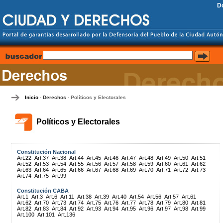
D
Inicio
Derechos
Políticos y Electorales
-
-
Políticos y Electorales
Constitución Nacional
Art.22
Art.37
Art.38
Art.44
Art.45
Art.46
Art.47
Art.48
Art.49
Art.50
Art.51
Art.52
Art.53
Art.54
Art.55
Art.56
Art.57
Art.58
Art.59
Art.60
Art.61
Art.62
Art.63
Art.64
Art.65
Art.66
Art.67
Art.68
Art.69
Art.70
Art.71
Art.72
Art.73
Art.74
Art.75
Art.99
Constitución CABA
Art.1
Art.3
Art.6
Art.11
Art.38
Art.39
Art.40
Art.54
Art.56
Art.57
Art.61
Art.62
Art.70
Art.73
Art.74
Art.75
Art.76
Art.77
Art.78
Art.79
Art.80
Art.81
Art.82
Art.83
Art.84
Art.92
Art.93
Art.94
Art.95
Art.96
Art.97
Art.98
Art.99
Art.100
Art.101
Art.136