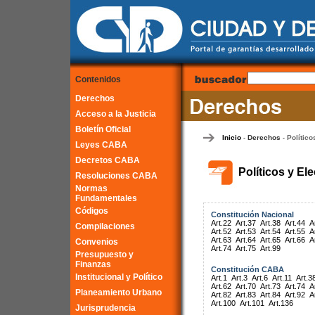
Contenidos
Derechos
Acceso a la Justicia
Boletín Oficial
Inicio
Derechos
Político
-
-
Leyes CABA
Decretos CABA
Políticos y El
Resoluciones CABA
Normas
Fundamentales
Códigos
Constitución Nacional
Art.22
Art.37
Art.38
Art.44
A
Compilaciones
Art.52
Art.53
Art.54
Art.55
A
Art.63
Art.64
Art.65
Art.66
A
Convenios
Art.74
Art.75
Art.99
Presupuesto y
Finanzas
Constitución CABA
Institucional y Político
Art.1
Art.3
Art.6
Art.11
Art.3
Art.62
Art.70
Art.73
Art.74
A
Planeamiento Urbano
Art.82
Art.83
Art.84
Art.92
A
Art.100
Art.101
Art.136
Jurisprudencia