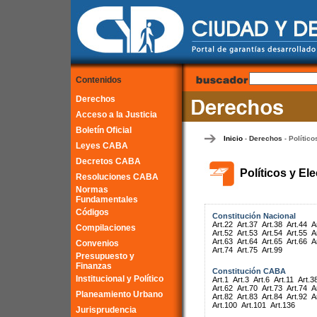
Contenidos
Derechos
Acceso a la Justicia
Boletín Oficial
Inicio
Derechos
Político
-
-
Leyes CABA
Decretos CABA
Políticos y El
Resoluciones CABA
Normas
Fundamentales
Códigos
Constitución Nacional
Art.22
Art.37
Art.38
Art.44
A
Compilaciones
Art.52
Art.53
Art.54
Art.55
A
Art.63
Art.64
Art.65
Art.66
A
Convenios
Art.74
Art.75
Art.99
Presupuesto y
Finanzas
Constitución CABA
Institucional y Político
Art.1
Art.3
Art.6
Art.11
Art.3
Art.62
Art.70
Art.73
Art.74
A
Planeamiento Urbano
Art.82
Art.83
Art.84
Art.92
A
Art.100
Art.101
Art.136
Jurisprudencia