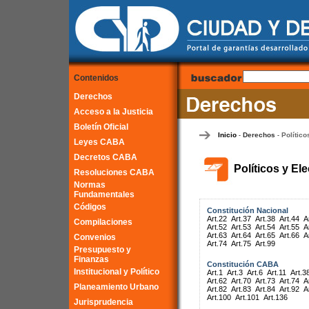
Contenidos
Derechos
Acceso a la Justicia
Boletín Oficial
Inicio
Derechos
Político
-
-
Leyes CABA
Decretos CABA
Políticos y El
Resoluciones CABA
Normas
Fundamentales
Códigos
Constitución Nacional
Art.22
Art.37
Art.38
Art.44
A
Compilaciones
Art.52
Art.53
Art.54
Art.55
A
Art.63
Art.64
Art.65
Art.66
A
Convenios
Art.74
Art.75
Art.99
Presupuesto y
Finanzas
Constitución CABA
Institucional y Político
Art.1
Art.3
Art.6
Art.11
Art.3
Art.62
Art.70
Art.73
Art.74
A
Planeamiento Urbano
Art.82
Art.83
Art.84
Art.92
A
Art.100
Art.101
Art.136
Jurisprudencia