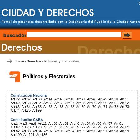
Inicio
Derechos
Políticos y Electorales
-
-
Políticos y Electorales
Constitución Nacional
Art.22
Art.37
Art.38
Art.44
Art.45
Art.46
Art.47
Art.48
Art.49
Art.50
Art.51
Art.52
Art.53
Art.54
Art.55
Art.56
Art.57
Art.58
Art.59
Art.60
Art.61
Art.62
Art.63
Art.64
Art.65
Art.66
Art.67
Art.68
Art.69
Art.70
Art.71
Art.72
Art.73
Art.74
Art.75
Art.99
Constitución CABA
Art.1
Art.3
Art.6
Art.11
Art.38
Art.39
Art.40
Art.54
Art.56
Art.57
Art.61
Art.62
Art.70
Art.73
Art.74
Art.75
Art.76
Art.77
Art.78
Art.79
Art.80
Art.81
Art.82
Art.83
Art.84
Art.92
Art.93
Art.94
Art.95
Art.96
Art.97
Art.98
Art.99
Art.100
Art.101
Art.136