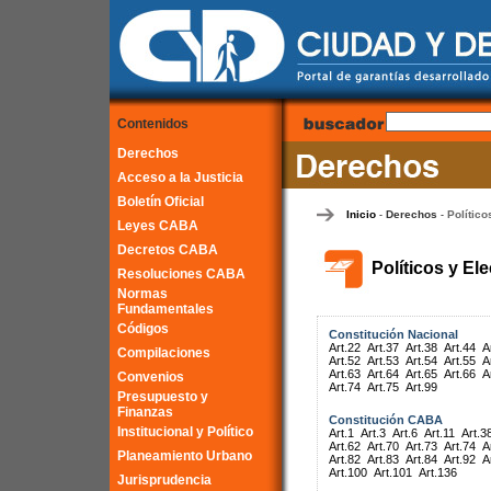
Contenidos
Derechos
Acceso a la Justicia
Boletín Oficial
Inicio
Derechos
Político
-
-
Leyes CABA
Decretos CABA
Políticos y El
Resoluciones CABA
Normas
Fundamentales
Códigos
Constitución Nacional
Art.22
Art.37
Art.38
Art.44
A
Compilaciones
Art.52
Art.53
Art.54
Art.55
A
Art.63
Art.64
Art.65
Art.66
A
Convenios
Art.74
Art.75
Art.99
Presupuesto y
Finanzas
Constitución CABA
Institucional y Político
Art.1
Art.3
Art.6
Art.11
Art.3
Art.62
Art.70
Art.73
Art.74
A
Planeamiento Urbano
Art.82
Art.83
Art.84
Art.92
A
Art.100
Art.101
Art.136
Jurisprudencia