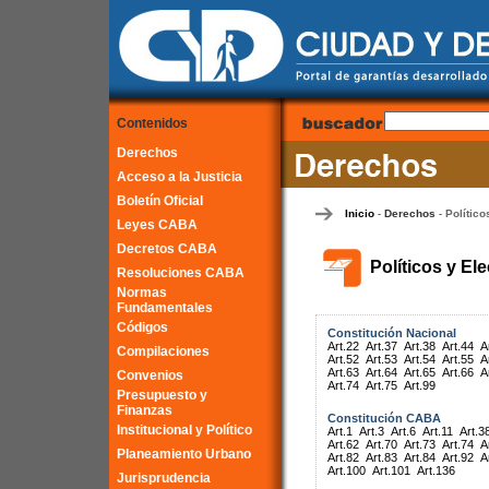
Contenidos
Derechos
Acceso a la Justicia
Boletín Oficial
Inicio
Derechos
Político
-
-
Leyes CABA
Decretos CABA
Políticos y El
Resoluciones CABA
Normas
Fundamentales
Códigos
Constitución Nacional
Art.22
Art.37
Art.38
Art.44
A
Compilaciones
Art.52
Art.53
Art.54
Art.55
A
Art.63
Art.64
Art.65
Art.66
A
Convenios
Art.74
Art.75
Art.99
Presupuesto y
Finanzas
Constitución CABA
Institucional y Político
Art.1
Art.3
Art.6
Art.11
Art.3
Art.62
Art.70
Art.73
Art.74
A
Planeamiento Urbano
Art.82
Art.83
Art.84
Art.92
A
Art.100
Art.101
Art.136
Jurisprudencia