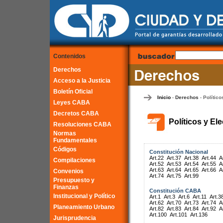
Contenidos
Derechos
Acceso a la Justicia
Boletín Oficial
Inicio
Derechos
Político
-
-
Leyes CABA
Decretos CABA
Políticos y El
Resoluciones CABA
Normas
Fundamentales
Códigos
Constitución Nacional
Art.22
Art.37
Art.38
Art.44
A
Compilaciones
Art.52
Art.53
Art.54
Art.55
A
Art.63
Art.64
Art.65
Art.66
A
Convenios
Art.74
Art.75
Art.99
Presupuesto y
Finanzas
Constitución CABA
Institucional y Político
Art.1
Art.3
Art.6
Art.11
Art.3
Art.62
Art.70
Art.73
Art.74
A
Planeamiento Urbano
Art.82
Art.83
Art.84
Art.92
A
Art.100
Art.101
Art.136
Jurisprudencia