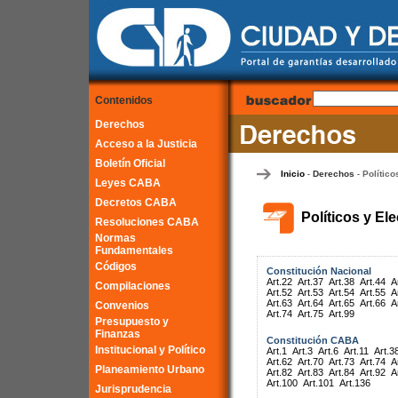
Contenidos
Derechos
Acceso a la Justicia
Boletín Oficial
Inicio
Derechos
Político
-
-
Leyes CABA
Decretos CABA
Políticos y El
Resoluciones CABA
Normas
Fundamentales
Códigos
Constitución Nacional
Art.22
Art.37
Art.38
Art.44
A
Compilaciones
Art.52
Art.53
Art.54
Art.55
A
Art.63
Art.64
Art.65
Art.66
A
Convenios
Art.74
Art.75
Art.99
Presupuesto y
Finanzas
Constitución CABA
Institucional y Político
Art.1
Art.3
Art.6
Art.11
Art.3
Art.62
Art.70
Art.73
Art.74
A
Planeamiento Urbano
Art.82
Art.83
Art.84
Art.92
A
Art.100
Art.101
Art.136
Jurisprudencia