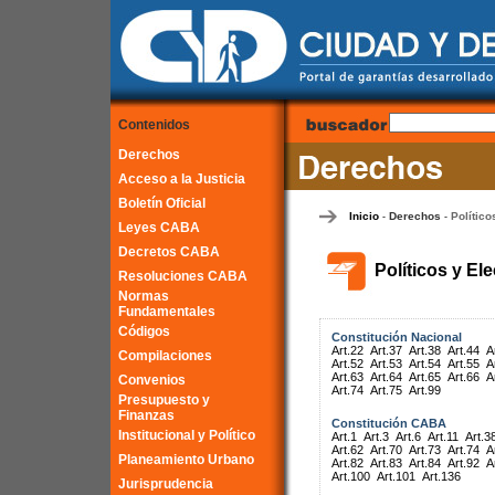
Contenidos
Derechos
Acceso a la Justicia
Boletín Oficial
Inicio
Derechos
Político
-
-
Leyes CABA
Decretos CABA
Políticos y El
Resoluciones CABA
Normas
Fundamentales
Códigos
Constitución Nacional
Art.22
Art.37
Art.38
Art.44
A
Compilaciones
Art.52
Art.53
Art.54
Art.55
A
Art.63
Art.64
Art.65
Art.66
A
Convenios
Art.74
Art.75
Art.99
Presupuesto y
Finanzas
Constitución CABA
Institucional y Político
Art.1
Art.3
Art.6
Art.11
Art.3
Art.62
Art.70
Art.73
Art.74
A
Planeamiento Urbano
Art.82
Art.83
Art.84
Art.92
A
Art.100
Art.101
Art.136
Jurisprudencia