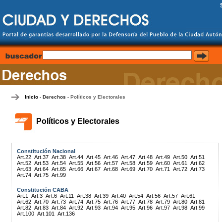
Inicio
Derechos
Políticos y Electorales
-
-
Políticos y Electorales
Constitución Nacional
Art.22
Art.37
Art.38
Art.44
Art.45
Art.46
Art.47
Art.48
Art.49
Art.50
Art.51
Art.52
Art.53
Art.54
Art.55
Art.56
Art.57
Art.58
Art.59
Art.60
Art.61
Art.62
Art.63
Art.64
Art.65
Art.66
Art.67
Art.68
Art.69
Art.70
Art.71
Art.72
Art.73
Art.74
Art.75
Art.99
Constitución CABA
Art.1
Art.3
Art.6
Art.11
Art.38
Art.39
Art.40
Art.54
Art.56
Art.57
Art.61
Art.62
Art.70
Art.73
Art.74
Art.75
Art.76
Art.77
Art.78
Art.79
Art.80
Art.81
Art.82
Art.83
Art.84
Art.92
Art.93
Art.94
Art.95
Art.96
Art.97
Art.98
Art.99
Art.100
Art.101
Art.136