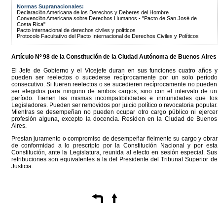
Normas Supranacionales:
Declaración Americana de los Derechos y Deberes del Hombre
Convención Americana sobre Derechos Humanos - "Pacto de San José de
Costa Rica"
Pacto internacional de derechos civiles y políticos
Protocolo Facultativo del Pacto Internacional de Derechos Civiles y Políticos
Artículo Nº 98 de la
Constitución
de la Ciudad Autónoma de Buenos Aires
El Jefe de Gobierno y el Vicejefe duran en sus funciones cuatro años y
pueden ser reelectos o sucederse recíprocamente por un solo período
consecutivo. Si fueren reelectos o se sucedieren recíprocamente no pueden
ser elegidos para ninguno de ambos cargos, sino con el intervalo de un
período. Tienen las mismas incompatibilidades e inmunidades que los
Legisladores. Pueden ser removidos por juicio político o revocatoria popular.
Mientras se desempeñan no pueden ocupar otro cargo público ni ejercer
profesión alguna, excepto la docencia. Residen en la Ciudad de Buenos
Aires.
Prestan juramento o compromiso de desempeñar fielmente su cargo y obrar
de conformidad a lo prescripto por la Constitución Nacional y por esta
Constitución, ante la Legislatura, reunida al efecto en sesión especial. Sus
retribuciones son equivalentes a la del Presidente del Tribunal Superior de
Justicia.