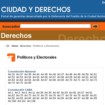
D
Inicio
Derechos
Políticos y Electorales
-
-
Políticos y Electorales
Constitución Nacional
Art.22
Art.37
Art.38
Art.44
Art.45
Art.46
Art.47
Art.48
Art.49
Art.50
Art.51
Art.52
Art.53
Art.54
Art.55
Art.56
Art.57
Art.58
Art.59
Art.60
Art.61
Art.62
Art.63
Art.64
Art.65
Art.66
Art.67
Art.68
Art.69
Art.70
Art.71
Art.72
Art.73
Art.74
Art.75
Art.99
Constitución CABA
Art.1
Art.3
Art.6
Art.11
Art.38
Art.39
Art.40
Art.54
Art.56
Art.57
Art.61
Art.62
Art.70
Art.73
Art.74
Art.75
Art.76
Art.77
Art.78
Art.79
Art.80
Art.81
Art.82
Art.83
Art.84
Art.92
Art.93
Art.94
Art.95
Art.96
Art.97
Art.98
Art.99
Art.100
Art.101
Art.136