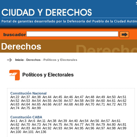
Inicio
Derechos
Políticos y Electorales
-
-
Políticos y Electorales
Constitución Nacional
Art.22
Art.37
Art.38
Art.44
Art.45
Art.46
Art.47
Art.48
Art.49
Art.50
Art.51
Art.52
Art.53
Art.54
Art.55
Art.56
Art.57
Art.58
Art.59
Art.60
Art.61
Art.62
Art.63
Art.64
Art.65
Art.66
Art.67
Art.68
Art.69
Art.70
Art.71
Art.72
Art.73
Art.74
Art.75
Art.99
Constitución CABA
Art.1
Art.3
Art.6
Art.11
Art.38
Art.39
Art.40
Art.54
Art.56
Art.57
Art.61
Art.62
Art.70
Art.73
Art.74
Art.75
Art.76
Art.77
Art.78
Art.79
Art.80
Art.81
Art.82
Art.83
Art.84
Art.92
Art.93
Art.94
Art.95
Art.96
Art.97
Art.98
Art.99
Art.100
Art.101
Art.136