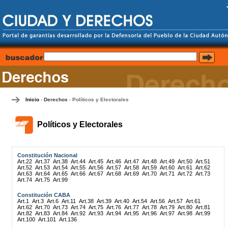
Inicio
Derechos
Políticos y Electorales
-
-
Políticos y Electorales
Constitución Nacional
Art.22
Art.37
Art.38
Art.44
Art.45
Art.46
Art.47
Art.48
Art.49
Art.50
Art.51
Art.52
Art.53
Art.54
Art.55
Art.56
Art.57
Art.58
Art.59
Art.60
Art.61
Art.62
Art.63
Art.64
Art.65
Art.66
Art.67
Art.68
Art.69
Art.70
Art.71
Art.72
Art.73
Art.74
Art.75
Art.99
Constitución CABA
Art.1
Art.3
Art.6
Art.11
Art.38
Art.39
Art.40
Art.54
Art.56
Art.57
Art.61
Art.62
Art.70
Art.73
Art.74
Art.75
Art.76
Art.77
Art.78
Art.79
Art.80
Art.81
Art.82
Art.83
Art.84
Art.92
Art.93
Art.94
Art.95
Art.96
Art.97
Art.98
Art.99
Art.100
Art.101
Art.136