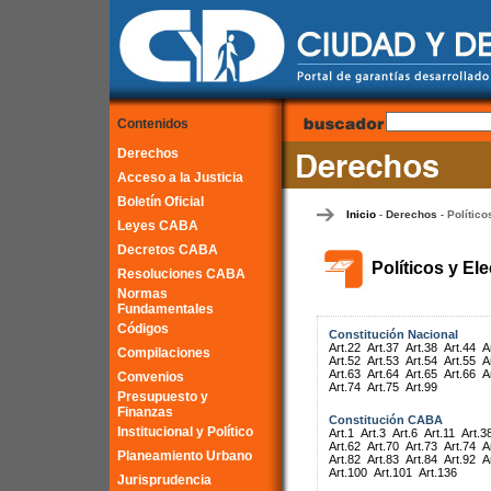
Contenidos
Derechos
Acceso a la Justicia
Boletín Oficial
Inicio
Derechos
Político
-
-
Leyes CABA
Decretos CABA
Políticos y El
Resoluciones CABA
Normas
Fundamentales
Códigos
Constitución Nacional
Art.22
Art.37
Art.38
Art.44
A
Compilaciones
Art.52
Art.53
Art.54
Art.55
A
Art.63
Art.64
Art.65
Art.66
A
Convenios
Art.74
Art.75
Art.99
Presupuesto y
Finanzas
Constitución CABA
Institucional y Político
Art.1
Art.3
Art.6
Art.11
Art.3
Art.62
Art.70
Art.73
Art.74
A
Planeamiento Urbano
Art.82
Art.83
Art.84
Art.92
A
Art.100
Art.101
Art.136
Jurisprudencia