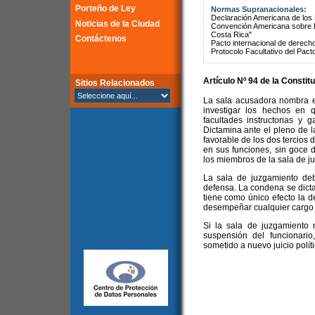
Porteño de Ley
Normas Supranacionales:
Declaración Americana de lo
Noticias de la Ciudad
Convención Americana sobre 
Costa Rica"
Contáctenos
Pacto internacional de derechos
Protocolo Facultativo del Pact
Artículo Nº 94 de la
Constitu
Sitios Relacionados
La sala acusadora nombra e
investigar los hechos en 
facultades instructorias y 
Dictamina ante el pleno de l
favorable de los dos tercio
en sus funciones, sin goce 
los miembros de la sala de j
La sala de juzgamiento deb
defensa. La condena se dict
tiene como único efecto la de
desempeñar cualquier cargo 
Si la sala de juzgamiento 
suspensión del funcionari
sometido a nuevo juicio polít