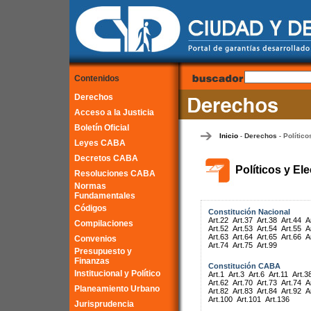
Contenidos
Derechos
Acceso a la Justicia
Boletín Oficial
Inicio
Derechos
Político
-
-
Leyes CABA
Decretos CABA
Políticos y El
Resoluciones CABA
Normas
Fundamentales
Códigos
Constitución Nacional
Art.22
Art.37
Art.38
Art.44
A
Compilaciones
Art.52
Art.53
Art.54
Art.55
A
Art.63
Art.64
Art.65
Art.66
A
Convenios
Art.74
Art.75
Art.99
Presupuesto y
Finanzas
Constitución CABA
Institucional y Político
Art.1
Art.3
Art.6
Art.11
Art.3
Art.62
Art.70
Art.73
Art.74
A
Planeamiento Urbano
Art.82
Art.83
Art.84
Art.92
A
Art.100
Art.101
Art.136
Jurisprudencia