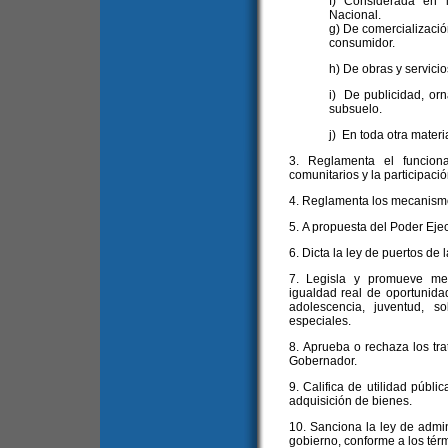
f) Considerada en 
Nacional.
g) De comercializació
consumidor.
h) De obras y servicio
i) De publicidad, orn
subsuelo.
j) En toda otra mater
3. Reglamenta el funcion
comunitarios y la participació
4. Reglamenta los mecanismo
5. A propuesta del Poder Ejec
6. Dicta la ley de puertos de 
7. Legisla y promueve med
igualdad real de oportunida
adolescencia, juventud, 
especiales.
8. Aprueba o rechaza los tr
Gobernador.
9. Califica de utilidad públi
adquisición de bienes.
10. Sanciona la ley de admin
gobierno, conforme a los térm