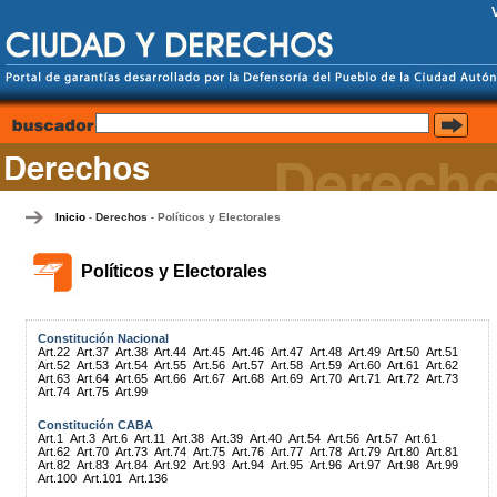
Inicio
Derechos
Políticos y Electorales
-
-
Políticos y Electorales
Constitución Nacional
Art.22
Art.37
Art.38
Art.44
Art.45
Art.46
Art.47
Art.48
Art.49
Art.50
Art.51
Art.52
Art.53
Art.54
Art.55
Art.56
Art.57
Art.58
Art.59
Art.60
Art.61
Art.62
Art.63
Art.64
Art.65
Art.66
Art.67
Art.68
Art.69
Art.70
Art.71
Art.72
Art.73
Art.74
Art.75
Art.99
Constitución CABA
Art.1
Art.3
Art.6
Art.11
Art.38
Art.39
Art.40
Art.54
Art.56
Art.57
Art.61
Art.62
Art.70
Art.73
Art.74
Art.75
Art.76
Art.77
Art.78
Art.79
Art.80
Art.81
Art.82
Art.83
Art.84
Art.92
Art.93
Art.94
Art.95
Art.96
Art.97
Art.98
Art.99
Art.100
Art.101
Art.136