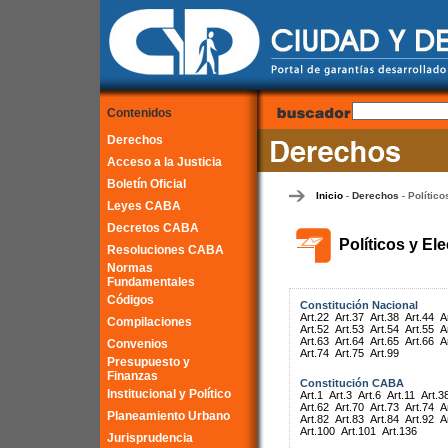
Contenidos
Derechos
Acceso a la Justicia
Boletín Oficial
Inicio
Derechos
Político
-
-
Leyes CABA
Decretos CABA
Políticos y El
Resoluciones CABA
Normas
Fundamentales
Códigos
Constitución Nacional
Art.22
Art.37
Art.38
Art.44
A
Compilaciones
Art.52
Art.53
Art.54
Art.55
A
Art.63
Art.64
Art.65
Art.66
A
Convenios
Art.74
Art.75
Art.99
Presupuesto y
Finanzas
Constitución CABA
Institucional y Político
Art.1
Art.3
Art.6
Art.11
Art.3
Art.62
Art.70
Art.73
Art.74
A
Planeamiento Urbano
Art.82
Art.83
Art.84
Art.92
A
Art.100
Art.101
Art.136
Jurisprudencia