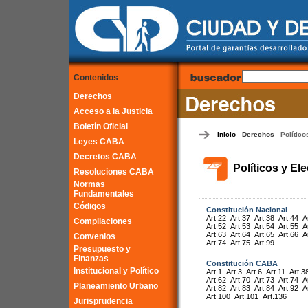
Contenidos
Derechos
Acceso a la Justicia
Boletín Oficial
Inicio
Derechos
Político
-
-
Leyes CABA
Decretos CABA
Políticos y El
Resoluciones CABA
Normas
Fundamentales
Códigos
Constitución Nacional
Art.22
Art.37
Art.38
Art.44
A
Compilaciones
Art.52
Art.53
Art.54
Art.55
A
Art.63
Art.64
Art.65
Art.66
A
Convenios
Art.74
Art.75
Art.99
Presupuesto y
Finanzas
Constitución CABA
Institucional y Político
Art.1
Art.3
Art.6
Art.11
Art.3
Art.62
Art.70
Art.73
Art.74
A
Planeamiento Urbano
Art.82
Art.83
Art.84
Art.92
A
Art.100
Art.101
Art.136
Jurisprudencia