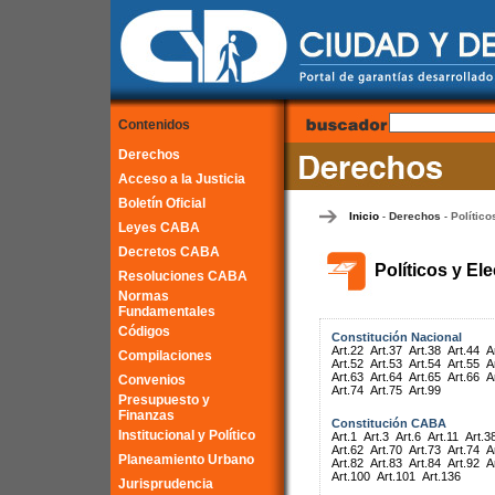
Contenidos
Derechos
Acceso a la Justicia
Boletín Oficial
Inicio
Derechos
Político
-
-
Leyes CABA
Decretos CABA
Políticos y El
Resoluciones CABA
Normas
Fundamentales
Códigos
Constitución Nacional
Art.22
Art.37
Art.38
Art.44
A
Compilaciones
Art.52
Art.53
Art.54
Art.55
A
Art.63
Art.64
Art.65
Art.66
A
Convenios
Art.74
Art.75
Art.99
Presupuesto y
Finanzas
Constitución CABA
Institucional y Político
Art.1
Art.3
Art.6
Art.11
Art.3
Art.62
Art.70
Art.73
Art.74
A
Planeamiento Urbano
Art.82
Art.83
Art.84
Art.92
A
Art.100
Art.101
Art.136
Jurisprudencia