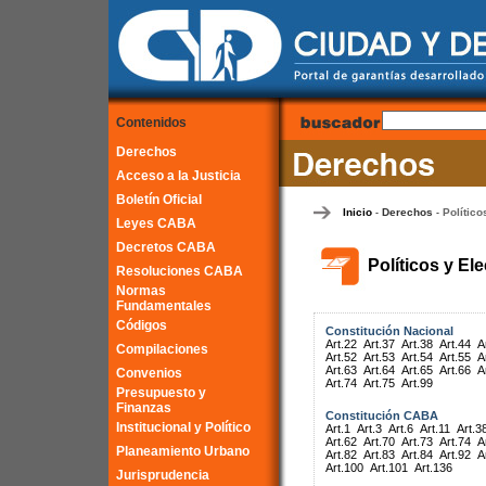
Contenidos
Derechos
Acceso a la Justicia
Boletín Oficial
Inicio
Derechos
Político
-
-
Leyes CABA
Decretos CABA
Políticos y El
Resoluciones CABA
Normas
Fundamentales
Códigos
Constitución Nacional
Art.22
Art.37
Art.38
Art.44
A
Compilaciones
Art.52
Art.53
Art.54
Art.55
A
Art.63
Art.64
Art.65
Art.66
A
Convenios
Art.74
Art.75
Art.99
Presupuesto y
Finanzas
Constitución CABA
Institucional y Político
Art.1
Art.3
Art.6
Art.11
Art.3
Art.62
Art.70
Art.73
Art.74
A
Planeamiento Urbano
Art.82
Art.83
Art.84
Art.92
A
Art.100
Art.101
Art.136
Jurisprudencia