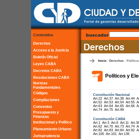
Contenidos
Derechos
Acceso a la Justicia
Boletín Oficial
Inicio
Derechos
Político
-
-
Leyes CABA
Decretos CABA
Políticos y El
Resoluciones CABA
Normas
Fundamentales
Códigos
Constitución Nacional
Art.22
Art.37
Art.38
Art.44
A
Compilaciones
Art.52
Art.53
Art.54
Art.55
A
Art.63
Art.64
Art.65
Art.66
A
Convenios
Art.74
Art.75
Art.99
Presupuesto y
Finanzas
Constitución CABA
Institucional y Político
Art.1
Art.3
Art.6
Art.11
Art.3
Art.62
Art.70
Art.73
Art.74
A
Planeamiento Urbano
Art.82
Art.83
Art.84
Art.92
A
Art.100
Art.101
Art.136
Jurisprudencia