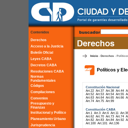
Contenidos
Derechos
Acceso a la Justicia
Boletín Oficial
Inicio
Derechos
Político
-
-
Leyes CABA
Decretos CABA
Políticos y El
Resoluciones CABA
Normas
Fundamentales
Códigos
Constitución Nacional
Art.22
Art.37
Art.38
Art.44
A
Compilaciones
Art.52
Art.53
Art.54
Art.55
A
Art.63
Art.64
Art.65
Art.66
A
Convenios
Art.74
Art.75
Art.99
Presupuesto y
Finanzas
Constitución CABA
Institucional y Político
Art.1
Art.3
Art.6
Art.11
Art.3
Art.62
Art.70
Art.73
Art.74
A
Planeamiento Urbano
Art.82
Art.83
Art.84
Art.92
A
Art.100
Art.101
Art.136
Jurisprudencia