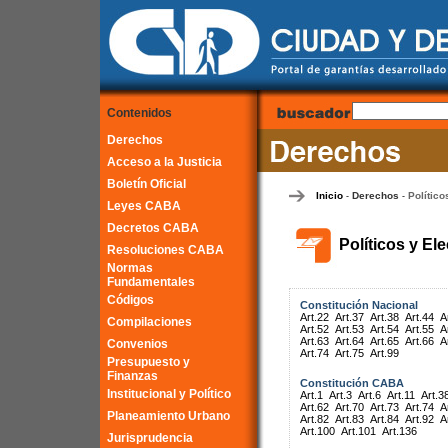
Contenidos
Derechos
Acceso a la Justicia
Boletín Oficial
Inicio
Derechos
Político
-
-
Leyes CABA
Decretos CABA
Políticos y El
Resoluciones CABA
Normas
Fundamentales
Códigos
Constitución Nacional
Art.22
Art.37
Art.38
Art.44
A
Compilaciones
Art.52
Art.53
Art.54
Art.55
A
Art.63
Art.64
Art.65
Art.66
A
Convenios
Art.74
Art.75
Art.99
Presupuesto y
Finanzas
Constitución CABA
Institucional y Político
Art.1
Art.3
Art.6
Art.11
Art.3
Art.62
Art.70
Art.73
Art.74
A
Planeamiento Urbano
Art.82
Art.83
Art.84
Art.92
A
Art.100
Art.101
Art.136
Jurisprudencia