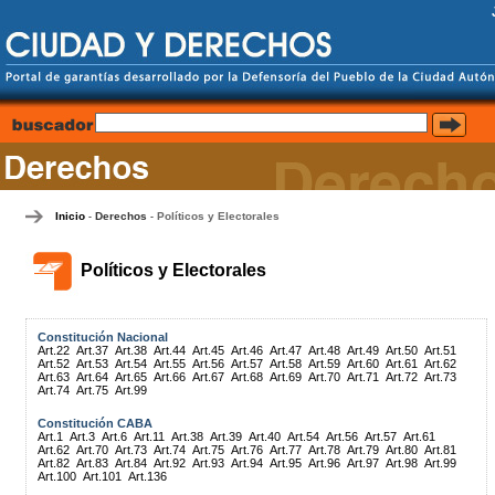
Inicio
Derechos
Políticos y Electorales
-
-
Políticos y Electorales
Constitución Nacional
Art.22
Art.37
Art.38
Art.44
Art.45
Art.46
Art.47
Art.48
Art.49
Art.50
Art.51
Art.52
Art.53
Art.54
Art.55
Art.56
Art.57
Art.58
Art.59
Art.60
Art.61
Art.62
Art.63
Art.64
Art.65
Art.66
Art.67
Art.68
Art.69
Art.70
Art.71
Art.72
Art.73
Art.74
Art.75
Art.99
Constitución CABA
Art.1
Art.3
Art.6
Art.11
Art.38
Art.39
Art.40
Art.54
Art.56
Art.57
Art.61
Art.62
Art.70
Art.73
Art.74
Art.75
Art.76
Art.77
Art.78
Art.79
Art.80
Art.81
Art.82
Art.83
Art.84
Art.92
Art.93
Art.94
Art.95
Art.96
Art.97
Art.98
Art.99
Art.100
Art.101
Art.136