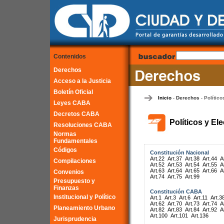
Contenidos
Derechos
Acceso a la Justicia
Boletín Oficial
Inicio
Derechos
Político
-
-
Leyes CABA
Decretos CABA
Políticos y El
Resoluciones CABA
Normas
Fundamentales
Códigos
Constitución Nacional
Art.22
Art.37
Art.38
Art.44
A
Compilaciones
Art.52
Art.53
Art.54
Art.55
A
Art.63
Art.64
Art.65
Art.66
A
Convenios
Art.74
Art.75
Art.99
Presupuesto y
Finanzas
Constitución CABA
Institucional y Político
Art.1
Art.3
Art.6
Art.11
Art.3
Art.62
Art.70
Art.73
Art.74
A
Planeamiento Urbano
Art.82
Art.83
Art.84
Art.92
A
Art.100
Art.101
Art.136
Jurisprudencia