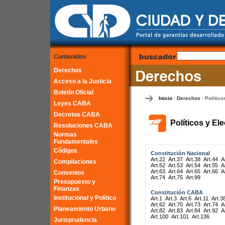
Contenidos
Derechos
Acceso a la Justicia
Boletín Oficial
Inicio
Derechos
Político
-
-
Leyes CABA
Decretos CABA
Políticos y El
Resoluciones CABA
Normas
Fundamentales
Códigos
Constitución Nacional
Art.22
Art.37
Art.38
Art.44
A
Compilaciones
Art.52
Art.53
Art.54
Art.55
A
Art.63
Art.64
Art.65
Art.66
A
Convenios
Art.74
Art.75
Art.99
Presupuesto y
Finanzas
Constitución CABA
Institucional y Político
Art.1
Art.3
Art.6
Art.11
Art.3
Art.62
Art.70
Art.73
Art.74
A
Planeamiento Urbano
Art.82
Art.83
Art.84
Art.92
A
Art.100
Art.101
Art.136
Jurisprudencia