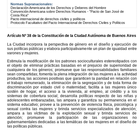
Normas Supranacionales:
Declaración Americana de los Derechos y Deberes del Hombre
Convención Americana sobre Derechos Humanos - "Pacto de San José de
Costa Rica"
Pacto internacional de derechos civiles y políticos
Protocolo Facultativo del Pacto Internacional de Derechos Civiles y Políticos
Artículo Nº 38 de la
Constitución
de la Ciudad Autónoma de Buenos Aires
La Ciudad incorpora la perspectiva de género en el diseño y ejecución de
sus políticas públicas y elabora participativamente un plan de igualdad entre
varones y mujeres.
Estimula la modificación de los patrones socioculturales estereotipados con
el objeto de eliminar prácticas basadas en el prejuicio de superioridad de
cualquiera de los géneros; promueve que las responsabilidades familiares
sean compartidas; fomenta la plena integración de las mujeres a la actividad
productiva, las acciones positivas que garanticen la paridad en relación con
el trabajo remunerado, la eliminación de la segregación y de toda forma de
discriminación por estado civil o maternidad; facilita a las mujeres único
sostén de hogar, el acceso a la vivienda, al empleo, al crédito y a los
sistemas de cobertura social; desarrolla políticas respecto de las niñas y
adolescentes embarazadas, las ampara y garantiza su permanencia en el
sistema educativo; provee a la prevención de violencia física, psicológica y
sexual contra las mujeres y brinda servicios especializados de atención;
ampara a las víctimas de la explotación sexual y brinda servicios de
atención; promueve la participación de las organizaciones no
gubernamentales dedicadas a las temáticas de las mujeres en el diseño de
las políticas públicas.