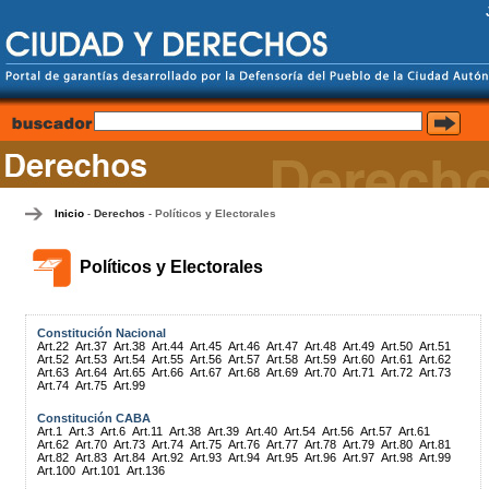
Inicio
Derechos
Políticos y Electorales
-
-
Políticos y Electorales
Constitución Nacional
Art.22
Art.37
Art.38
Art.44
Art.45
Art.46
Art.47
Art.48
Art.49
Art.50
Art.51
Art.52
Art.53
Art.54
Art.55
Art.56
Art.57
Art.58
Art.59
Art.60
Art.61
Art.62
Art.63
Art.64
Art.65
Art.66
Art.67
Art.68
Art.69
Art.70
Art.71
Art.72
Art.73
Art.74
Art.75
Art.99
Constitución CABA
Art.1
Art.3
Art.6
Art.11
Art.38
Art.39
Art.40
Art.54
Art.56
Art.57
Art.61
Art.62
Art.70
Art.73
Art.74
Art.75
Art.76
Art.77
Art.78
Art.79
Art.80
Art.81
Art.82
Art.83
Art.84
Art.92
Art.93
Art.94
Art.95
Art.96
Art.97
Art.98
Art.99
Art.100
Art.101
Art.136