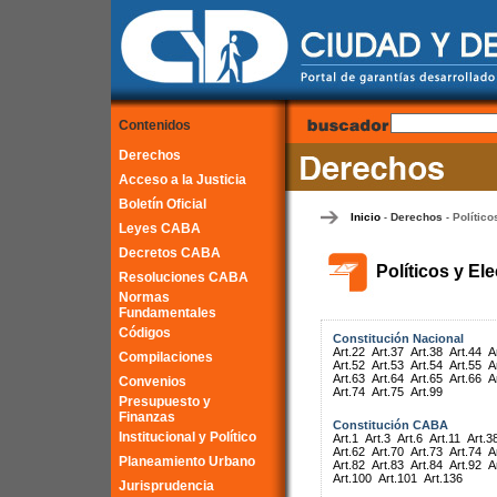
Contenidos
Derechos
Acceso a la Justicia
Boletín Oficial
Inicio
Derechos
Político
-
-
Leyes CABA
Decretos CABA
Políticos y El
Resoluciones CABA
Normas
Fundamentales
Códigos
Constitución Nacional
Art.22
Art.37
Art.38
Art.44
A
Compilaciones
Art.52
Art.53
Art.54
Art.55
A
Art.63
Art.64
Art.65
Art.66
A
Convenios
Art.74
Art.75
Art.99
Presupuesto y
Finanzas
Constitución CABA
Institucional y Político
Art.1
Art.3
Art.6
Art.11
Art.3
Art.62
Art.70
Art.73
Art.74
A
Planeamiento Urbano
Art.82
Art.83
Art.84
Art.92
A
Art.100
Art.101
Art.136
Jurisprudencia