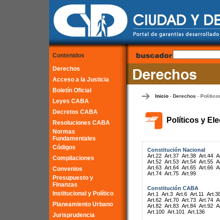
Contenidos
Derechos
Acceso a la Justicia
Boletín Oficial
Inicio
Derechos
Político
-
-
Leyes CABA
Decretos CABA
Políticos y El
Resoluciones CABA
Normas
Fundamentales
Códigos
Constitución Nacional
Art.22
Art.37
Art.38
Art.44
A
Compilaciones
Art.52
Art.53
Art.54
Art.55
A
Art.63
Art.64
Art.65
Art.66
A
Convenios
Art.74
Art.75
Art.99
Presupuesto y
Finanzas
Constitución CABA
Institucional y Político
Art.1
Art.3
Art.6
Art.11
Art.3
Art.62
Art.70
Art.73
Art.74
A
Planeamiento Urbano
Art.82
Art.83
Art.84
Art.92
A
Art.100
Art.101
Art.136
Jurisprudencia