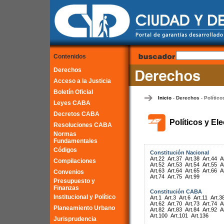
Contenidos
Derechos
Acceso a la Justicia
Boletín Oficial
Inicio
Derechos
Político
-
-
Leyes CABA
Decretos CABA
Políticos y El
Resoluciones CABA
Normas
Fundamentales
Códigos
Constitución Nacional
Art.22
Art.37
Art.38
Art.44
A
Compilaciones
Art.52
Art.53
Art.54
Art.55
A
Art.63
Art.64
Art.65
Art.66
A
Convenios
Art.74
Art.75
Art.99
Presupuesto y
Finanzas
Constitución CABA
Institucional y Político
Art.1
Art.3
Art.6
Art.11
Art.3
Art.62
Art.70
Art.73
Art.74
A
Planeamiento Urbano
Art.82
Art.83
Art.84
Art.92
A
Art.100
Art.101
Art.136
Jurisprudencia