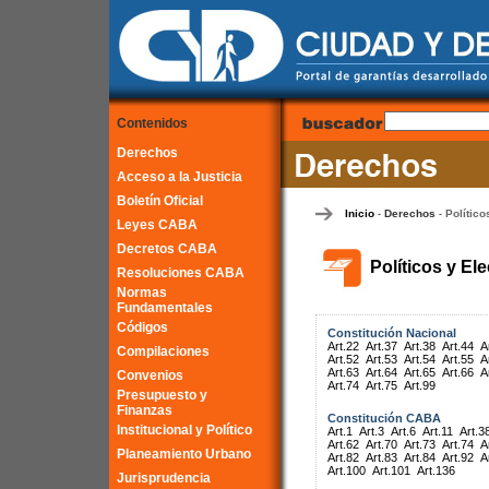
Contenidos
Derechos
Acceso a la Justicia
Boletín Oficial
Inicio
Derechos
Político
-
-
Leyes CABA
Decretos CABA
Políticos y El
Resoluciones CABA
Normas
Fundamentales
Códigos
Constitución Nacional
Art.22
Art.37
Art.38
Art.44
A
Compilaciones
Art.52
Art.53
Art.54
Art.55
A
Art.63
Art.64
Art.65
Art.66
A
Convenios
Art.74
Art.75
Art.99
Presupuesto y
Finanzas
Constitución CABA
Institucional y Político
Art.1
Art.3
Art.6
Art.11
Art.3
Art.62
Art.70
Art.73
Art.74
A
Planeamiento Urbano
Art.82
Art.83
Art.84
Art.92
A
Art.100
Art.101
Art.136
Jurisprudencia