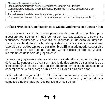
Normas Supranacionales:
Declaración Americana de los Derechos y Deberes del Hombre
Convención Americana sobre Derechos Humanos - "Pacto de San José de
Costa Rica"
Pacto internacional de derechos civiles y políticos
Protocolo Facultativo del Pacto Internacional de Derechos Civiles y Políticos
Artículo Nº 94 de la
Constitución
de la Ciudad Autónoma de Buenos Aires
La sala acusadora nombra en su primera sesión anual una comisión para
investigar los hechos en que se funden las acusaciones. Dispone de
facultades instructorias y garantiza al imputado el derecho de defensa.
Dictamina ante el pleno de la sala, que da curso a la acusación con el voto
favorable de los dos tercios de sus miembros. El acusado queda suspendido
en sus funciones, sin goce de haberes. Quedan excluidos de esa votación
los miembros de la sala de juzgamiento.
La sala de juzgamiento debate el caso respetando la contradicción y la
defensa. La condena se dicta por mayoría de dos tercios de sus miembros y
tiene como único efecto la destitución, pudiendo inhabilitar al acusado para
desempeñar cualquier cargo público en la Ciudad hasta diez años.
Si la sala de juzgamiento no falla en los cuatro meses siguientes a la
suspensión del funcionario, se lo considera absuelto y no puede ser
sometido a nuevo juicio político por los mismos hechos.