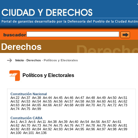
Inicio
Derechos
Políticos y Electorales
-
-
Políticos y Electorales
Constitución Nacional
Art.22
Art.37
Art.38
Art.44
Art.45
Art.46
Art.47
Art.48
Art.49
Art.50
Art.51
Art.52
Art.53
Art.54
Art.55
Art.56
Art.57
Art.58
Art.59
Art.60
Art.61
Art.62
Art.63
Art.64
Art.65
Art.66
Art.67
Art.68
Art.69
Art.70
Art.71
Art.72
Art.73
Art.74
Art.75
Art.99
Constitución CABA
Art.1
Art.3
Art.6
Art.11
Art.38
Art.39
Art.40
Art.54
Art.56
Art.57
Art.61
Art.62
Art.70
Art.73
Art.74
Art.75
Art.76
Art.77
Art.78
Art.79
Art.80
Art.81
Art.82
Art.83
Art.84
Art.92
Art.93
Art.94
Art.95
Art.96
Art.97
Art.98
Art.99
Art.100
Art.101
Art.136