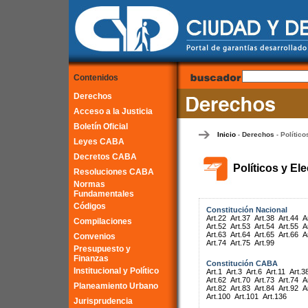
Contenidos
Derechos
Acceso a la Justicia
Boletín Oficial
Inicio
Derechos
Político
-
-
Leyes CABA
Decretos CABA
Políticos y El
Resoluciones CABA
Normas
Fundamentales
Códigos
Constitución Nacional
Art.22
Art.37
Art.38
Art.44
A
Compilaciones
Art.52
Art.53
Art.54
Art.55
A
Art.63
Art.64
Art.65
Art.66
A
Convenios
Art.74
Art.75
Art.99
Presupuesto y
Finanzas
Constitución CABA
Institucional y Político
Art.1
Art.3
Art.6
Art.11
Art.3
Art.62
Art.70
Art.73
Art.74
A
Planeamiento Urbano
Art.82
Art.83
Art.84
Art.92
A
Art.100
Art.101
Art.136
Jurisprudencia