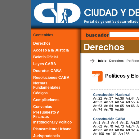
Contenidos
Derechos
Acceso a la Justicia
Boletín Oficial
Inicio
Derechos
Político
-
-
Leyes CABA
Decretos CABA
Políticos y El
Resoluciones CABA
Normas
Fundamentales
Códigos
Constitución Nacional
Art.22
Art.37
Art.38
Art.44
A
Compilaciones
Art.52
Art.53
Art.54
Art.55
A
Art.63
Art.64
Art.65
Art.66
A
Convenios
Art.74
Art.75
Art.99
Presupuesto y
Finanzas
Constitución CABA
Institucional y Político
Art.1
Art.3
Art.6
Art.11
Art.3
Art.62
Art.70
Art.73
Art.74
A
Planeamiento Urbano
Art.82
Art.83
Art.84
Art.92
A
Art.100
Art.101
Art.136
Jurisprudencia