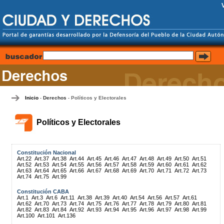
Inicio
Derechos
Políticos y Electorales
-
-
Políticos y Electorales
Constitución Nacional
Art.22
Art.37
Art.38
Art.44
Art.45
Art.46
Art.47
Art.48
Art.49
Art.50
Art.51
Art.52
Art.53
Art.54
Art.55
Art.56
Art.57
Art.58
Art.59
Art.60
Art.61
Art.62
Art.63
Art.64
Art.65
Art.66
Art.67
Art.68
Art.69
Art.70
Art.71
Art.72
Art.73
Art.74
Art.75
Art.99
Constitución CABA
Art.1
Art.3
Art.6
Art.11
Art.38
Art.39
Art.40
Art.54
Art.56
Art.57
Art.61
Art.62
Art.70
Art.73
Art.74
Art.75
Art.76
Art.77
Art.78
Art.79
Art.80
Art.81
Art.82
Art.83
Art.84
Art.92
Art.93
Art.94
Art.95
Art.96
Art.97
Art.98
Art.99
Art.100
Art.101
Art.136