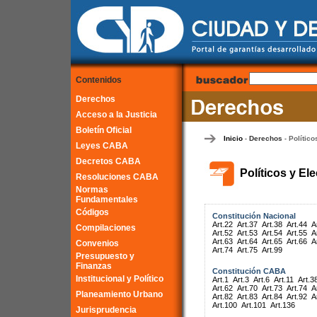
Contenidos
Derechos
Acceso a la Justicia
Boletín Oficial
Inicio
Derechos
Político
-
-
Leyes CABA
Decretos CABA
Políticos y El
Resoluciones CABA
Normas
Fundamentales
Códigos
Constitución Nacional
Art.22
Art.37
Art.38
Art.44
A
Compilaciones
Art.52
Art.53
Art.54
Art.55
A
Art.63
Art.64
Art.65
Art.66
A
Convenios
Art.74
Art.75
Art.99
Presupuesto y
Finanzas
Constitución CABA
Institucional y Político
Art.1
Art.3
Art.6
Art.11
Art.3
Art.62
Art.70
Art.73
Art.74
A
Planeamiento Urbano
Art.82
Art.83
Art.84
Art.92
A
Art.100
Art.101
Art.136
Jurisprudencia