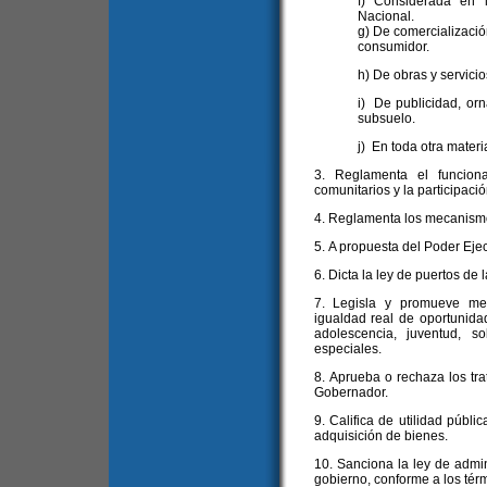
f) Considerada en 
Nacional.
g) De comercializació
consumidor.
h) De obras y servicio
i) De publicidad, orn
subsuelo.
j) En toda otra mater
3. Reglamenta el funcion
comunitarios y la participació
4. Reglamenta los mecanismo
5. A propuesta del Poder Ejec
6. Dicta la ley de puertos de 
7. Legisla y promueve med
igualdad real de oportunida
adolescencia, juventud, 
especiales.
8. Aprueba o rechaza los tr
Gobernador.
9. Califica de utilidad públi
adquisición de bienes.
10. Sanciona la ley de admin
gobierno, conforme a los térm