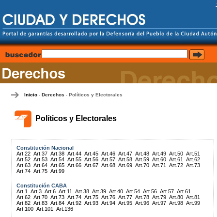
Inicio
Derechos
Políticos y Electorales
-
-
Políticos y Electorales
Constitución Nacional
Art.22
Art.37
Art.38
Art.44
Art.45
Art.46
Art.47
Art.48
Art.49
Art.50
Art.51
Art.52
Art.53
Art.54
Art.55
Art.56
Art.57
Art.58
Art.59
Art.60
Art.61
Art.62
Art.63
Art.64
Art.65
Art.66
Art.67
Art.68
Art.69
Art.70
Art.71
Art.72
Art.73
Art.74
Art.75
Art.99
Constitución CABA
Art.1
Art.3
Art.6
Art.11
Art.38
Art.39
Art.40
Art.54
Art.56
Art.57
Art.61
Art.62
Art.70
Art.73
Art.74
Art.75
Art.76
Art.77
Art.78
Art.79
Art.80
Art.81
Art.82
Art.83
Art.84
Art.92
Art.93
Art.94
Art.95
Art.96
Art.97
Art.98
Art.99
Art.100
Art.101
Art.136